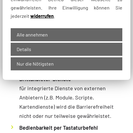
PDF- und sonstige Dokumente
gewährleisten. Ihre Einwilligung können Sie
Dokumente (z.B. PDF), welche über die
jederzeit
widerrufen
.
Webseite bereitgestellt bzw. erstellt
werden, sind nicht barrierefrei. Sie sind u.
Alle annehmen
a. nicht in gut lesbarer Standardschrift
verfügbar, nicht mit Lesezeichen oder ggf.
Details
auch nicht mit Alternativtexten für Bilder
Nur die Nötigsten
versehen.
Drittanbieter-Dienste
für integrierte Dienste von externen
Anbietern (z.B. Module, Scripte,
Kartendienste) wird die Barrierefreiheit
nicht oder nur teilweise gewährleistet.
Bedienbarkeit per Tastaturbefehl