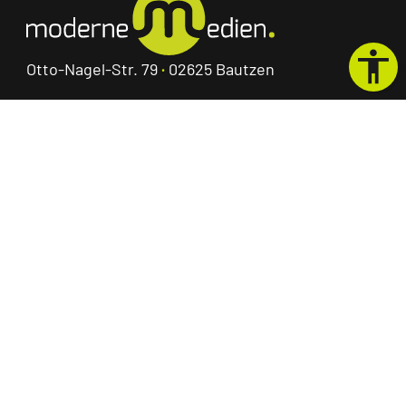
Otto-Nagel-Str. 79
·
02625 Bautzen
Telefon:
0351 48522640
E-Mail:
info@moderne-medien.gmbh
Startseite
Kontakt
Impressum
Datenschutz