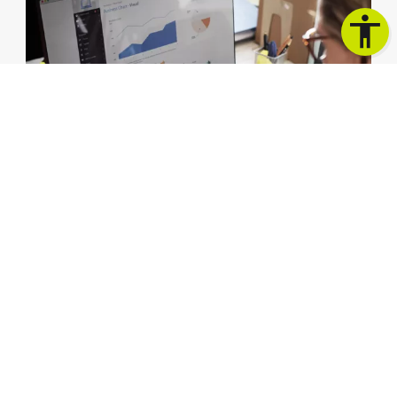
SEO-Report mit Live-Auswertung
Onpage-Analyse & Meta-Tags
Reporting zu Technik & Sicherheit
Pagespeed & Performance Check
Reporting für Datenschutz & Rechtliches