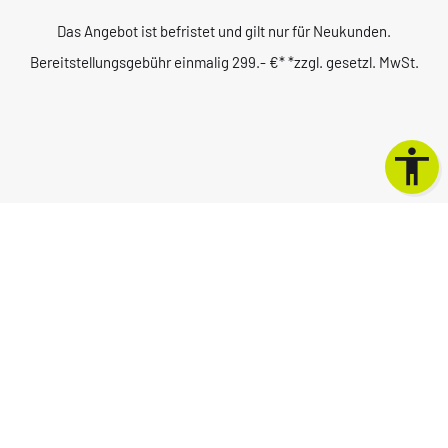
Das Angebot ist befristet und gilt nur für Neukunden.
Bereitstellungsgebühr einmalig 299.- €* *zzgl. gesetzl. MwSt.
Otto-Nagel-Str. 79
·
02625 Bautzen
Telefon:
0351 48522640